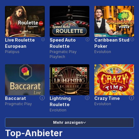
Live Roulette
Speed Auto
Caribbean Stud
European
Roulette
Poker
Platipus
Pragmatic Play
Evolution
Playtech
Baccarat
Lightning
Crazy Time
Pragmatic Play
Evolution
Roulette
Evolution
Mehr anzeigen
Top-Anbieter