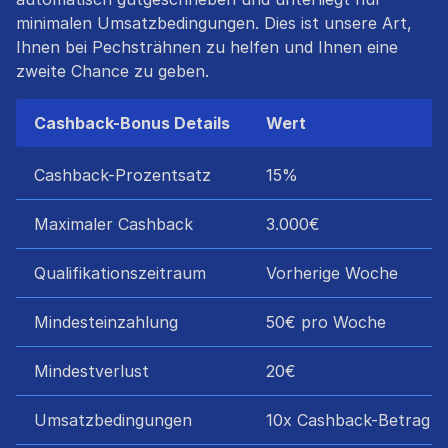
minimalen Umsatzbedingungen. Dies ist unsere Art,
Ihnen bei Pechsträhnen zu helfen und Ihnen eine
zweite Chance zu geben.
Cashback-Bonus Details
Wert
Cashback-Prozentsatz
15%
Maximaler Cashback
3.000€
Qualifikationszeitraum
Vorherige Woche
Mindesteinzahlung
50€ pro Woche
Mindestverlust
20€
Umsatzbedingungen
10x Cashback-Betrag