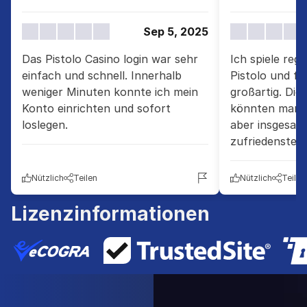
Sep 5, 2025
Das Pistolo Casino login war sehr
Ich spiele reg
einfach und schnell. Innerhalb
Pistolo und fi
weniger Minuten konnte ich mein
großartig. Di
Konto einrichten und sofort
könnten manch
loslegen.
aber insgesam
zufriedenstell
Nützlich
Teilen
Nützlich
Teilen
Lizenzinformationen