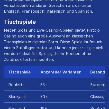
verschiedenen anderen Sprachen an, darunter
Englisch, Französisch, Italienisch und Spanisch.
Tischspiele
Neben Slots und Live-Casino-Spielen bietet Pistolo
Casino auch eine große Auswahl an klassischen
Tischspielen in digitaler Form. Diese Spiele laufen mit
einem Zufallsgenerator und können jederzeit gespielt
werden - ideal für Spieler, die ihr Können ohne
Zeitdruck testen möchten.
Tischspiele
Anzahl der Varianten
Besonder
Roulette
35+
Europäisc
Blackjack
30+
Classic, 
Baccarat
15+
Punto Ba