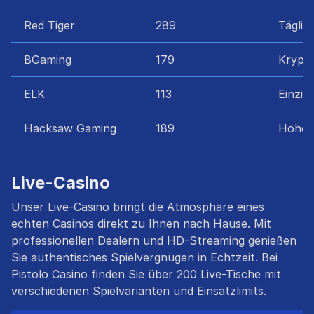
Red Tiger
289
Täglic
BGaming
179
Krypto
ELK
113
Einzig
Hacksaw Gaming
189
Hohe G
Live-Casino
Unser Live-Casino bringt die Atmosphäre eines
echten Casinos direkt zu Ihnen nach Hause. Mit
professionellen Dealern und HD-Streaming genießen
Sie authentisches Spielvergnügen in Echtzeit. Bei
Pistolo Casino finden Sie über 200 Live-Tische mit
verschiedenen Spielvarianten und Einsatzlimits.