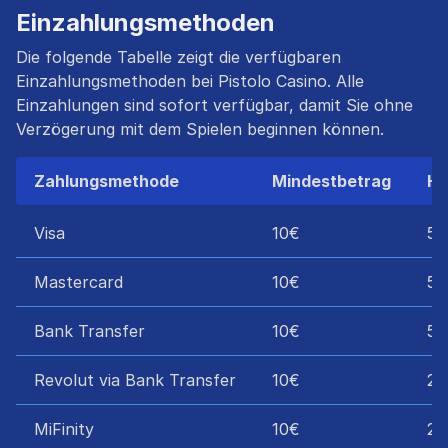
Einzahlungsmethoden
Die folgende Tabelle zeigt die verfügbaren
Einzahlungsmethoden bei Pistolo Casino. Alle
Einzahlungen sind sofort verfügbar, damit Sie ohne
Verzögerung mit dem Spielen beginnen können.
Zahlungsmethode
Mindestbetrag
Hö
Visa
10€
5.
Mastercard
10€
5.
Bank Transfer
10€
5.
Revolut via Bank Transfer
10€
2.
MiFinity
10€
2.