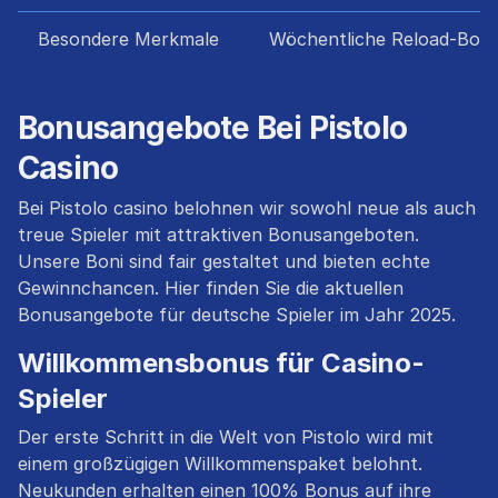
Besondere Merkmale
Wöchentliche Reload-Bon
Bonusangebote Bei Pistolo
Casino
Bei Pistolo casino belohnen wir sowohl neue als auch
treue Spieler mit attraktiven Bonusangeboten.
Unsere Boni sind fair gestaltet und bieten echte
Gewinnchancen. Hier finden Sie die aktuellen
Bonusangebote für deutsche Spieler im Jahr 2025.
Willkommensbonus für Casino-
Spieler
Der erste Schritt in die Welt von Pistolo wird mit
einem großzügigen Willkommenspaket belohnt.
Neukunden erhalten einen 100% Bonus auf ihre