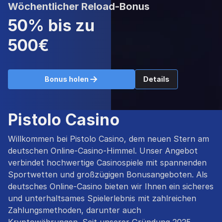
Wöchentlicher Reload-Bonus
50% bis zu
500€
Bonus holen
Details
Pistolo Casino
Willkommen bei Pistolo Casino, dem neuen Stern am
deutschen Online-Casino-Himmel. Unser Angebot
verbindet hochwertige Casinospiele mit spannenden
Sportwetten und großzügigen Bonusangeboten. Als
deutsches Online-Casino bieten wir Ihnen ein sicheres
und unterhaltsames Spielerlebnis mit zahlreichen
Zahlungsmethoden, darunter auch