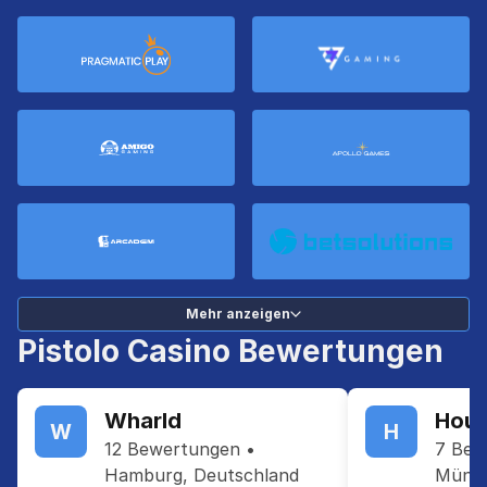
Mehr anzeigen
Pistolo Casino Bewertungen
Wharld
Hour
W
H
12 Bewertungen •
7 Bew
Hamburg, Deutschland
Münch