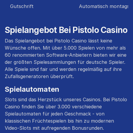
Gutschrift
Automatisch montags
Spielangebot Bei Pistolo Casino
Das Spielangebot bei Pistolo Casino lässt keine
Wünsche offen. Mit über 5.000 Spielen von mehr als
60 renommierten Software-Anbietern bieten wir eine
der größten Spielesammlungen für deutsche Spieler.
Alle Spiele sind fair und werden regelmäßig auf ihre
Zufallsgeneratoren überprüft.
Spielautomaten
Slots sind das Herzstück unseres Casinos. Bei Pistolo
Casino finden Sie über 3.000 verschiedene
Spielautomaten für jeden Geschmack - von
klassischen Früchtespielen bis hin zu modernen
Video-Slots mit aufregenden Bonusrunden.