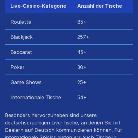
Live-Casino-Kategorie
Anzahl der Tische
Ei
Roulette
85+
0
Blackjack
257+
1
Baccarat
45+
1
Poker
30+
0
Game Shows
25+
0,
Internationale Tische
54+
Va
Besonders hervorzuheben sind unsere
deutschsprachigen Live-Tische, an denen Sie mit
Dealern auf Deutsch kommunizieren können. Für
internationale Spieler bieten wir auch Tische in