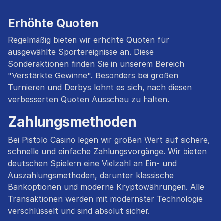
Erhöhte Quoten
Regelmäßig bieten wir erhöhte Quoten für
ausgewählte Sportereignisse an. Diese
Sonderaktionen finden Sie in unserem Bereich
"Verstärkte Gewinne". Besonders bei großen
Turnieren und Derbys lohnt es sich, nach diesen
verbesserten Quoten Ausschau zu halten.
Zahlungsmethoden
Bei Pistolo Casino legen wir großen Wert auf sichere,
schnelle und einfache Zahlungsvorgänge. Wir bieten
deutschen Spielern eine Vielzahl an Ein- und
Auszahlungsmethoden, darunter klassische
Bankoptionen und moderne Kryptowährungen. Alle
Transaktionen werden mit modernster Technologie
verschlüsselt und sind absolut sicher.