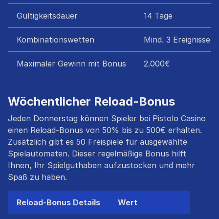
Gültigkeitsdauer
14 Tage
Kombinationswetten
Mind. 3 Ereignisse
Maximaler Gewinn mit Bonus
2.000€
Wöchentlicher Reload-Bonus
Jeden Donnerstag können Spieler bei Pistolo Casino
einen Reload-Bonus von 50% bis zu 500€ erhalten.
Zusätzlich gibt es 50 Freispiele für ausgewählte
Spielautomaten. Dieser regelmäßige Bonus hilft
Ihnen, Ihr Spielguthaben aufzustocken und mehr
Spaß zu haben.
Reload-Bonus Details
Wert