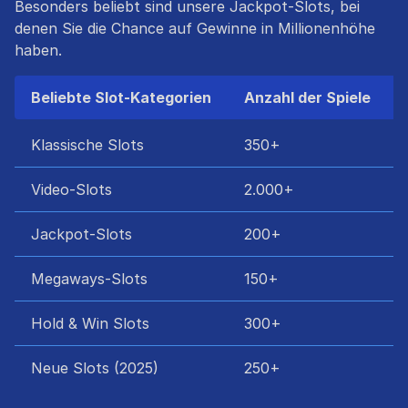
Besonders beliebt sind unsere Jackpot-Slots, bei
denen Sie die Chance auf Gewinne in Millionenhöhe
haben.
Beliebte Slot-Kategorien
Anzahl der Spiele
Klassische Slots
350+
Video-Slots
2.000+
Jackpot-Slots
200+
Megaways-Slots
150+
Hold & Win Slots
300+
Neue Slots (2025)
250+