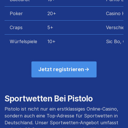
Poker
20+
Casino Ho
Craps
5+
Verschie
Würfelspiele
10+
Sic Bo, C
Jetzt registrieren
Sportwetten Bei Pistolo
Pistolo ist nicht nur ein erstklassiges Online-Casino,
sondern auch eine Top-Adresse für Sportwetten in
Deutschland. Unser Sportwetten-Angebot umfasst