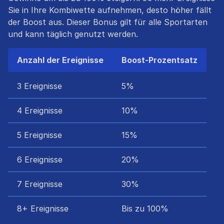
Sie in Ihre Kombiwette aufnehmen, desto höher fällt
der Boost aus. Dieser Bonus gilt für alle Sportarten
und kann täglich genutzt werden.
Anzahl der Ereignisse
Boost-Prozentsatz
3 Ereignisse
5%
4 Ereignisse
10%
5 Ereignisse
15%
6 Ereignisse
20%
7 Ereignisse
30%
8+ Ereignisse
Bis zu 100%