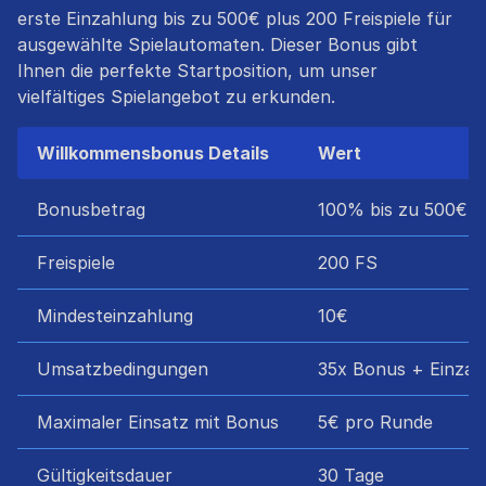
erste Einzahlung bis zu 500€ plus 200 Freispiele für
ausgewählte Spielautomaten. Dieser Bonus gibt
Ihnen die perfekte Startposition, um unser
vielfältiges Spielangebot zu erkunden.
Willkommensbonus Details
Wert
Bonusbetrag
100% bis zu 500€
Freispiele
200 FS
Mindesteinzahlung
10€
Umsatzbedingungen
35x Bonus + Einzah
Maximaler Einsatz mit Bonus
5€ pro Runde
Gültigkeitsdauer
30 Tage