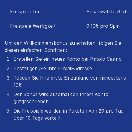
Freispiele für
Ausgewählte Slots
Freispiele Wertigkeit
0,10€ pro Spin
Um den Willkommensbonus zu erhalten, folgen Sie
diesen einfachen Schritten:
Erstellen Sie ein neues Konto bei Pistolo Casino
Bestätigen Sie Ihre E-Mail-Adresse
Tätigen Sie Ihre erste Einzahlung von mindestens
10€
Der Bonus wird automatisch Ihrem Konto
gutgeschrieben
Die Freispiele werden in Paketen von 20 pro Tag
über 10 Tage verteilt