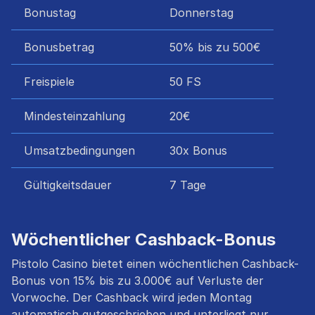
Bonustag
Donnerstag
Bonusbetrag
50% bis zu 500€
Freispiele
50 FS
Mindesteinzahlung
20€
Umsatzbedingungen
30x Bonus
Gültigkeitsdauer
7 Tage
Wöchentlicher Cashback-Bonus
Pistolo Casino bietet einen wöchentlichen Cashback-
Bonus von 15% bis zu 3.000€ auf Verluste der
Vorwoche. Der Cashback wird jeden Montag
automatisch gutgeschrieben und unterliegt nur